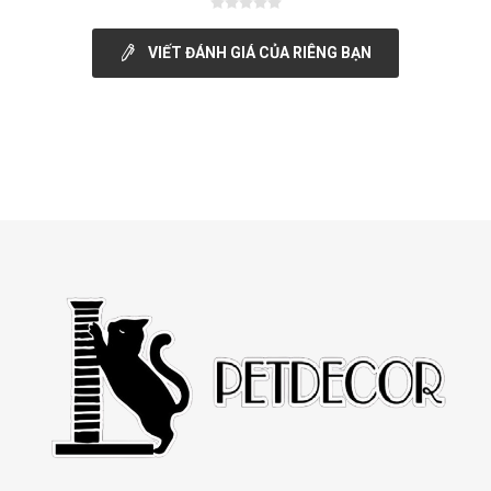
VIẾT ĐÁNH GIÁ CỦA RIÊNG BẠN