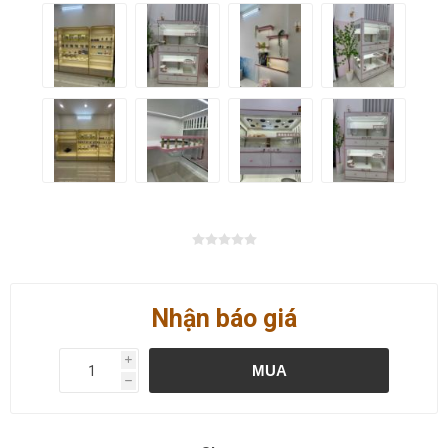
Nhận báo giá
i
MUA
h