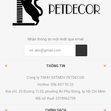
Nhận thông tin mới nhất qua email
THÔNG TIN
Công ty TNHH SXTMDV PETDECOR
Hotline: 096 607 93 23
Địa chỉ:
33 Đường TL02, phường An Phú Đông, tp Hồ Chí Minh
Mã số thuế: 0318962739
CHÍNH SÁCH