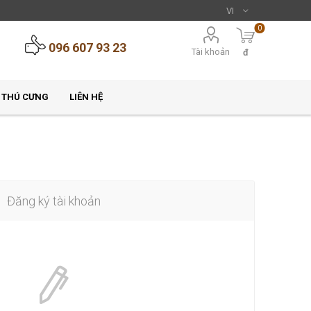
0
096 607 93 23
Tài khoản
đ
 THÚ CƯNG
LIÊN HỆ
Đăng ký tài khoản