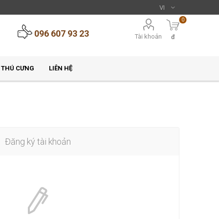
0
096 607 93 23
Tài khoản
đ
 THÚ CƯNG
LIÊN HỆ
Đăng ký tài khoản