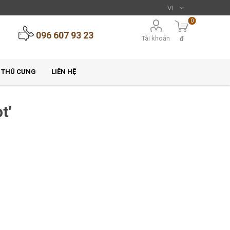
0
096 607 93 23
Tài khoản
đ
 THÚ CƯNG
LIÊN HỆ
t'