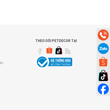
THEO DÕI PETDECOR TẠI
án