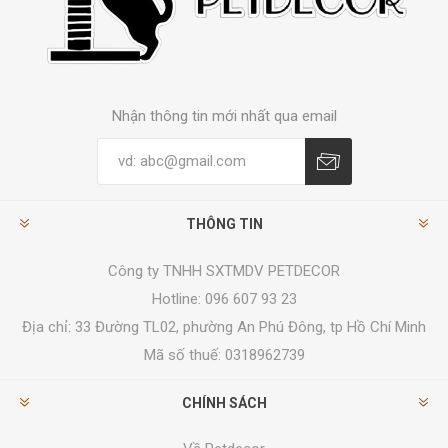
Nhận thông tin mới nhất qua email
THÔNG TIN
Công ty TNHH SXTMDV PETDECOR
Hotline: 096 607 93 23
Địa chỉ:
33 Đường TL02, phường An Phú Đông, tp Hồ Chí Minh
Mã số thuế: 0318962739
CHÍNH SÁCH