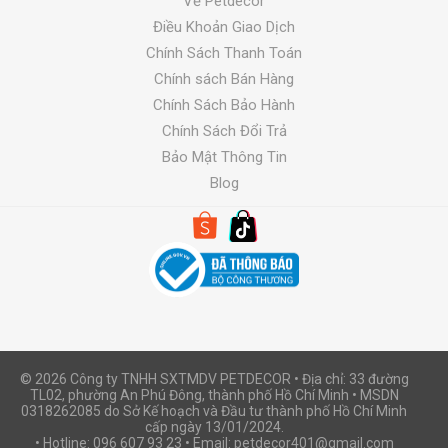
Về Petdecor
Điều Khoản Giao Dịch
Chính Sách Thanh Toán
Chính sách Bán Hàng
Chính Sách Bảo Hành
Chính Sách Đổi Trả
Bảo Mật Thông Tin
Blog
© 2026 Công ty TNHH SXTMDV PETDECOR • Địa chỉ: 33 đường
TL02, phường An Phú Đông, thành phố Hồ Chí Minh • MSDN
0318262085 do Sở Kế hoạch và Đầu tư thành phố Hồ Chí Minh
cấp ngày 13/01/2024.
• Hotline: 096 607 93 23 • Email: petdecor401@gmail.com