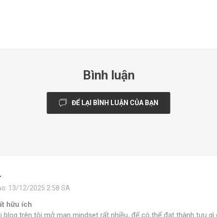
Bình luận
ĐỂ LẠI BÌNH LUẬN CỦA BẠN
r
ạo:
13/12/2025 2:58 SA
ất hữu ích
i blog trên tôi mở man mindset rất nhiều, để có thể đạt thành tựu gì