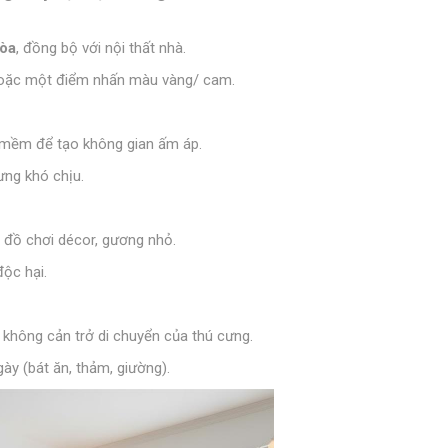
hòa
, đồng bộ với nội thất nhà.
, hoặc một điểm nhấn màu vàng/ cam.
 mềm để tạo không gian ấm áp.
ưng khó chịu.
, đồ chơi décor, gương nhỏ.
ộc hại.
không cản trở di chuyển của thú cưng.
ày (bát ăn, thảm, giường).