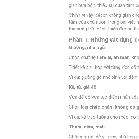
gian bừa bộn, thiếu sự quan tâm c
Chính vì vậy, décor không gian c
tâm của chủ nuôi. Trong bài viết 
thú cưng trở thành thiên đường th
Phần 1: Những vật dụng d
Giường, nhà ngủ:
Chọn chất liệu
êm ái, an toàn
, kh
Thiết kế phù hợp với từng kích cỡ t
Ví dụ: giường gỗ nhỏ xinh với đệm
Kệ, tủ, giá đỡ:
Vừa để đồ vừa tạo điểm nhấn déc
Chọn loại
chắc chắn, không có 
Ví dụ: kệ treo tường cho mèo leo t
Thảm, nệm, mat:
Chống trượt, dễ vệ sinh, phù hợp p