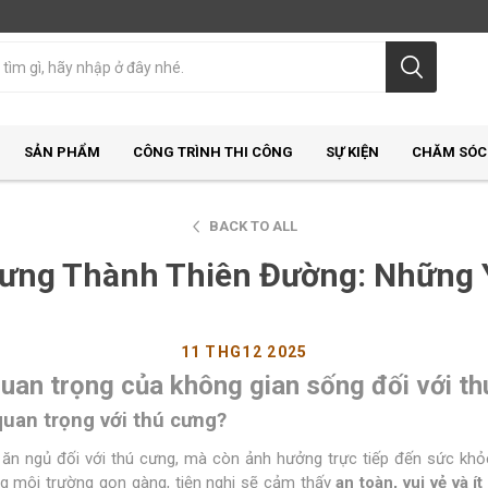
SẢN PHẨM
CÔNG TRÌNH THI CÔNG
SỰ KIỆN
CHĂM SÓC
BACK TO ALL
Cưng Thành Thiên Đường: Những 
11 THG12 2025
uan trọng của không gian sống đối với th
quan trọng với thú cưng?
 ăn ngủ đối với thú cưng, mà còn ảnh hưởng trực tiếp đến sức khỏ
 môi trường gọn gàng, tiện nghi sẽ cảm thấy
an toàn, vui vẻ và í