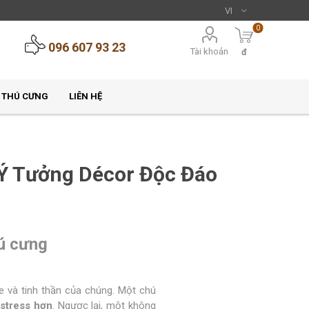
0
096 607 93 23
Tài khoản
đ
 THÚ CƯNG
LIÊN HỆ
Ý Tưởng Décor Độc Đáo
ú cưng
e và tinh thần của chúng. Một chú
t stress hơn
. Ngược lại, một không