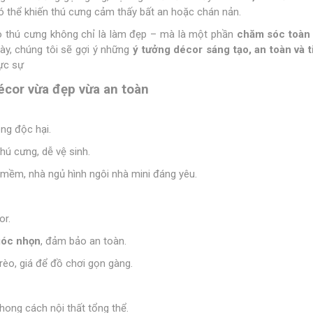
ó thể khiến thú cưng cảm thấy bất an hoặc chán nản.
ho thú cưng không chỉ là làm đẹp – mà là một phần
chăm sóc toàn 
này, chúng tôi sẽ gợi ý những
ý tưởng décor sáng tạo, an toàn và t
ực sự
écor vừa đẹp vừa an toàn
ông độc hại.
hú cưng, dễ vệ sinh.
 mềm, nhà ngủ hình ngôi nhà mini đáng yêu.
or.
góc nhọn
, đảm bảo an toàn.
rèo, giá để đồ chơi gọn gàng.
hong cách nội thất tổng thể.